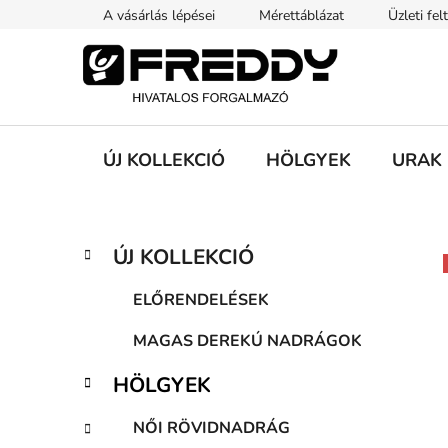
Ugrás
A vásárlás lépései
Mérettáblázat
Üzleti fel
a
fő
tartalomhoz
ÚJ KOLLEKCIÓ
HÖLGYEK
URAK
O
K
Kategóriák
ÚJ KOLLEKCIÓ
a
átugrása
l
t
d
ELŐRENDELÉSEK
e
a
g
MAGAS DEREKÚ NADRÁGOK
l
ó
s
r
HÖLGYEK
i
ó
á
p
NŐI RÖVIDNADRÁG
k