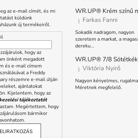
eg az e-mail címét, és mi
ztatást küldünk
Farkas Fanni
|
A termék értékelése 5-ből 5 
házunk új termékeiről.
Sokadik nadragom, nagyon
il
szeretem a markat, a magas
dereku...
zzájárulok, hogy az
lam önként megadott
m és e-mail címem
Viktória Nyirő
|
A termék értékelése 5-ből 5 
sználásával a Freddy
ary részemre e-mail útján
Nagyon kényelmes, rugalma
veleket, ajánlatokat
Méretnek megfelelő.
ön. Kijelentem, hogy az
kezelési tájékoztatót
vastam. Megértettem, hogy
zzájárulásom bármikor
zavonhatom.
ELIRATKOZÁS