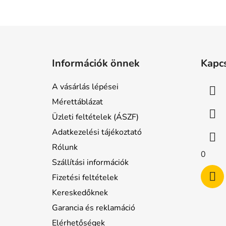
L
á
Információk önnek
Kapc
b
l
A vásárlás lépései
é
Mérettáblázat
c
Üzleti feltételek (ÁSZF)
Adatkezelési tájékoztató
Rólunk
0
Szállítási információk
Fizetési feltételek
Kereskedőknek
Garancia és reklamáció
Elérhetőségek