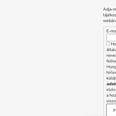
Adja m
tájéko
webáru
E-ma
Ho
álta
neve
felha
Hung
hírle
küldj
adat
elol
a ho
viss
F