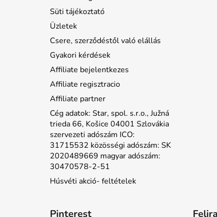
Süti tájékoztató
Üzletek
Csere, szerződéstől való elállás
Gyakori kérdések
Affiliate bejelentkezes
Affiliate regisztracio
Affiliate partner
Cég adatok: Star, spol. s.r.o., Južná
trieda 66, Košice 04001 Szlovákia
szervezeti adószám ICO:
31715532 közösségi adószám: SK
2020489669 magyar adószám:
30470578-2-51
Húsvéti akció- feltételek
Pinterest
Felir