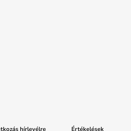
atkozás hírlevélre
Értékelések