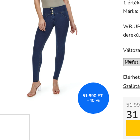
A
1 érték
termék
Márka:
átlagos
WR.UP®
értékel
derekú
5-
ből
Változa
5,0
csillag.
Elérhe
Szállít
51 990 FT
–40 %
51 99
31
Egysé