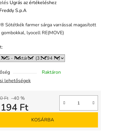
elés
Ugrás az értékeléshez
Freddy S.p.A
 Sötétkék farmer sárga varrással magasított
ése
, gombokkal, lyocell RE(MOVE)
t:
tőség
Raktáron
ási lehetőségek
0 Ft
–40 %
 194 Ft
gár:
KOSÁRBA