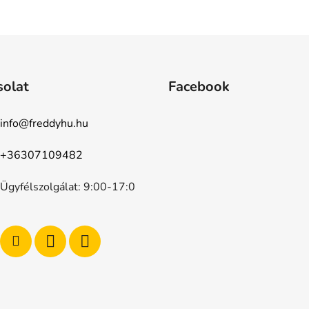
5-
ből
5,0
csillag.
solat
Facebook
info
@
freddyhu.hu
+36307109482
Ügyfélszolgálat: 9:00-17:0