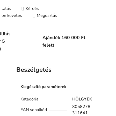
tatás
Kérdés
on követés
Megosztás
lítás
Ajándék 160 000 Ft
r 5
felett
)
Beszélgetés
Kiegészítő paraméterek
Kategória
HÖLGYEK
8058278
EAN vonalkód
311641