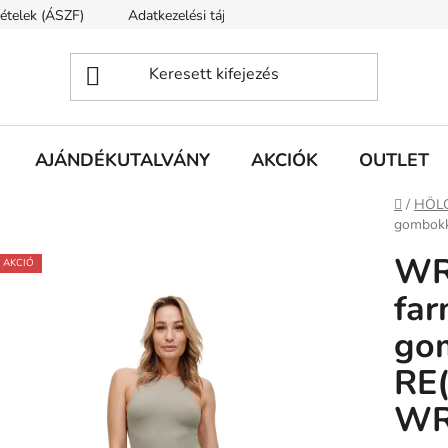
tételek (ÁSZF)
Adatkezelési tájékoztató
Rólunk
Szállí
AJÁNDÉKUTALVÁNY
AKCIÓK
OUTLET
Kezdől
/
HÖL
gombokk
WR
AKCIÓ
far
gom
RE
WR