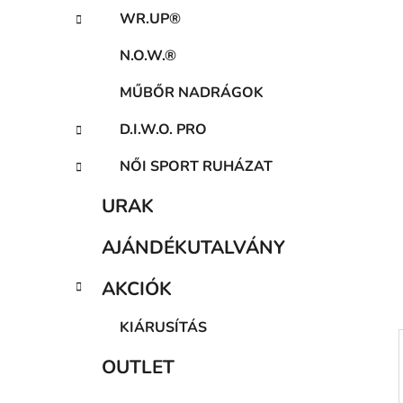
a
WR.UP®
n
e
N.O.W.®
l
MŰBŐR NADRÁGOK
D.I.W.O. PRO
NŐI SPORT RUHÁZAT
URAK
AJÁNDÉKUTALVÁNY
AKCIÓK
KIÁRUSÍTÁS
OUTLET