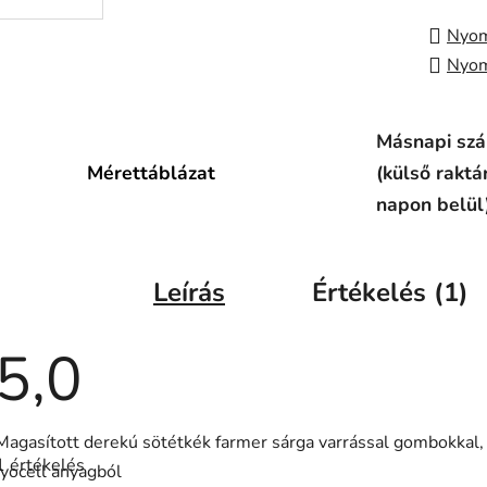
Nyom
Nyom
Másnapi szál
Mérettáblázat
(külső raktá
napon belül
Leírás
Értékelés (1)
5,0
A
Magasított derekú sötétkék farmer sárga varrással gombokkal,
termék
1 értékelés
átlagos
lyocell anyagból
értékelése