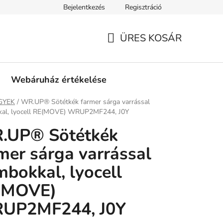
Bejelentkezés
Regisztráció
tási információk
Fizetési feltételek
Kereskedőknek
Gar
ÜRES KOSÁR
KOSÁR
Webáruház értékelése
ap
GYEK
/
WR.UP® Sötétkék farmer sárga varrással
al, lyocell RE(MOVE) WRUP2MF244, J0Y
.UP® Sötétkék
mer sárga varrással
bokkal, lyocell
(MOVE)
UP2MF244, J0Y