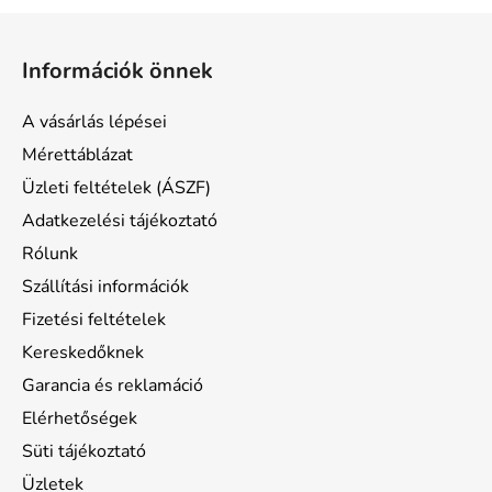
L
á
Információk önnek
b
l
A vásárlás lépései
é
Mérettáblázat
c
Üzleti feltételek (ÁSZF)
Adatkezelési tájékoztató
Rólunk
Szállítási információk
Fizetési feltételek
Kereskedőknek
Garancia és reklamáció
Elérhetőségek
Süti tájékoztató
Üzletek