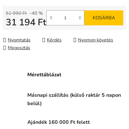
51 990 Ft
–40 %
KOSÁRBA
31 194 Ft
Egységár:
Nyomtatás
Kérdés
Nyomon követés
Megosztás
Mérettáblázat
Másnapi szállítás (külső raktár 5 napon
belül)
Ajándék 160 000 Ft felett