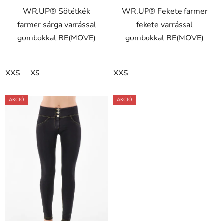
WR.UP® Sötétkék
WR.UP® Fekete farmer
farmer sárga varrással
fekete varrással
gombokkal RE(MOVE)
gombokkal RE(MOVE)
XXS
XS
XXS
AKCIÓ
AKCIÓ