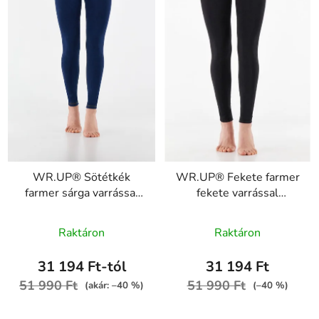
WR.UP® Sötétkék
WR.UP® Fekete farmer
farmer sárga varrással
fekete varrással
gombokkal RE(MOVE)
gombokkal RE(MOVE)
WRUP1MC002ORG,
WRUP1MC002ORG,
Raktáron
Raktáron
J0Y
J7N
31 194 Ft-tól
31 194 Ft
51 990 Ft
51 990 Ft
(akár: –40 %)
(–40 %)