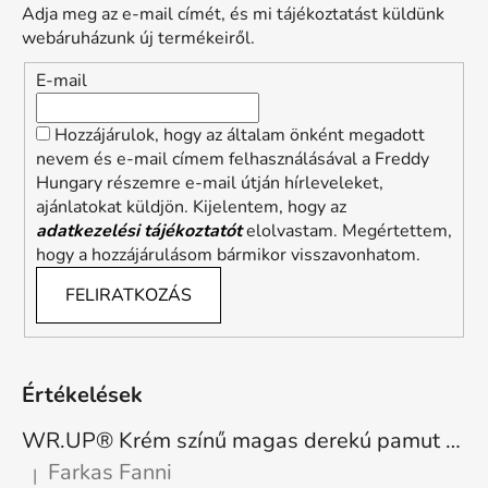
Adja meg az e-mail címét, és mi tájékoztatást küldünk
webáruházunk új termékeiről.
E-mail
Hozzájárulok, hogy az általam önként megadott
nevem és e-mail címem felhasználásával a Freddy
Hungary részemre e-mail útján hírleveleket,
ajánlatokat küldjön. Kijelentem, hogy az
adatkezelési tájékoztatót
elolvastam. Megértettem,
hogy a hozzájárulásom bármikor visszavonhatom.
FELIRATKOZÁS
Értékelések
WR.UP® Krém színű magas derekú pamut nadrág RE(MOVE) WRUP1HC001ORG, Z40
Farkas Fanni
|
A termék értékelése 5-ből 5 csillag.