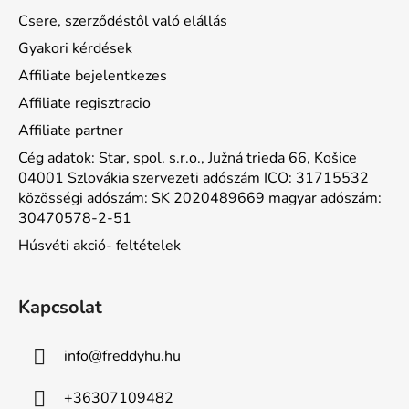
Csere, szerződéstől való elállás
Gyakori kérdések
Affiliate bejelentkezes
Affiliate regisztracio
Affiliate partner
Cég adatok: Star, spol. s.r.o., Južná trieda 66, Košice
04001 Szlovákia szervezeti adószám ICO: 31715532
közösségi adószám: SK 2020489669 magyar adószám:
30470578-2-51
Húsvéti akció- feltételek
Kapcsolat
info
@
freddyhu.hu
+36307109482