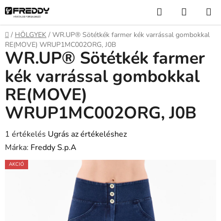
Ugrás
Keresés
KOSÁR
a
fő
Kezdőlap
/
HÖLGYEK
/
WR.UP® Sötétkék farmer kék varrással gombokkal
tartalomhoz
RE(MOVE) WRUP1MC002ORG, J0B
WR.UP® Sötétkék farmer
kék varrással gombokkal
RE(MOVE)
WRUP1MC002ORG, J0B
A
1 értékelés
Ugrás az értékeléshez
termék
Márka:
Freddy S.p.A
átlagos
AKCIÓ
értékelése
5-
ből
2,0