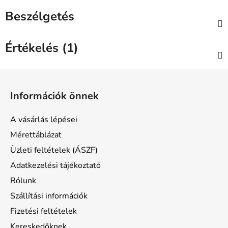
Beszélgetés
Értékelés (1)
L
á
Információk önnek
b
l
A vásárlás lépései
é
Mérettáblázat
c
Üzleti feltételek (ÁSZF)
Adatkezelési tájékoztató
Rólunk
Szállítási információk
Fizetési feltételek
Kereskedőknek