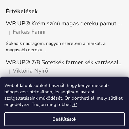
Értékelések
WR.UP® Krém színű magas derekú pamut nadrág RE(MOVE) WRUP1HC001ORG, Z40
Farkas Fanni
|
A termék értékelése 5-ből 5 csillag.
Sokadik nadragom, nagyon szeretem a markat, a
magasabb dereku...
WR.UP® 7/8 Sötétkék farmer kék varrással, superskinny RE(MOVE) WRUP4RC002ORG, J0B
Viktória Nyirő
|
A termék értékelése 5-ből 5 csillag.
Nagyon kényelmes, rugalmas. Méretnek megfelelő.
Weboldalunk sütiket használ, hogy kényelmesebb
böngészést biztosítson, és segítsen javítani
szolgáltatásaink működését. Ön döntheti el, mely sütiket
engedélyezi. Tudjon meg többet
itt
Beállítások