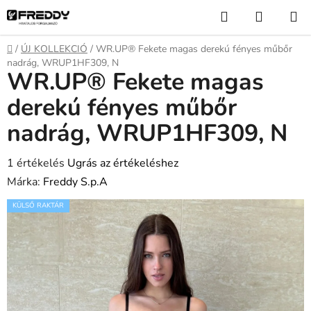
Ugrás
Keresés
KOSÁR
a
fő
Kezdőlap
/
ÚJ KOLLEKCIÓ
/
WR.UP® Fekete magas derekú fényes műbőr
tartalomhoz
nadrág, WRUP1HF309, N
WR.UP® Fekete magas
derekú fényes műbőr
nadrág, WRUP1HF309, N
A
1 értékelés
Ugrás az értékeléshez
termék
Márka:
Freddy S.p.A
átlagos
KÜLSŐ RAKTÁR
értékelése
5-
ből
5,0
csillag.