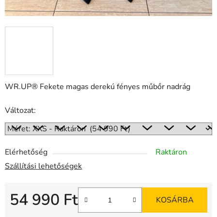
WR.UP® Fekete magas derekú fényes műbőr nadrág
Változat:
Elérhetőség
Raktáron
Szállítási lehetőségek
54 990 Ft
KOSÁRBA
Egységár: