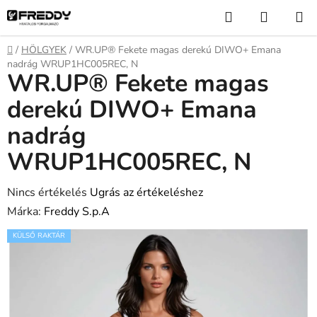
Ugrás
Keresés
KOSÁR
a
fő
Kezdőlap
/
HÖLGYEK
/
WR.UP® Fekete magas derekú DIWO+ Emana
tartalomhoz
nadrág WRUP1HC005REC, N
WR.UP® Fekete magas
derekú DIWO+ Emana
nadrág
WRUP1HC005REC, N
A
Nincs értékelés
Ugrás az értékeléshez
termék
Márka:
Freddy S.p.A
átlagos
KÜLSŐ RAKTÁR
értékelése
5-
ből
0,0