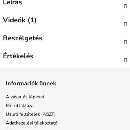
Leírás
Videók (1)
Beszélgetés
Értékelés
L
á
Információk önnek
b
l
A vásárlás lépései
é
Mérettáblázat
c
Üzleti feltételek (ÁSZF)
Adatkezelési tájékoztató