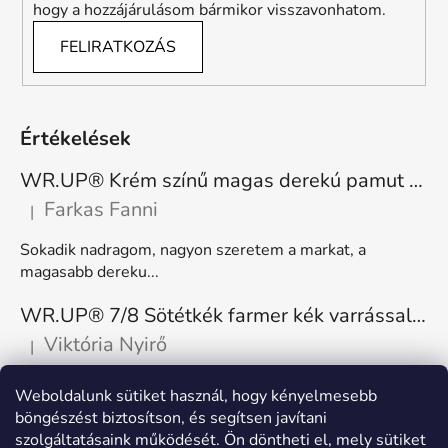
hogy a hozzájárulásom bármikor visszavonhatom.
FELIRATKOZÁS
Értékelések
WR.UP® Krém színű magas derekú pamut nadrág RE(MOVE) WRUP1HC001ORG, Z40
Farkas Fanni
|
A termék értékelése 5-ből 5 csillag.
Sokadik nadragom, nagyon szeretem a markat, a
magasabb dereku...
WR.UP® 7/8 Sötétkék farmer kék varrással, superskinny RE(MOVE) WRUP4RC002ORG, J0B
Viktória Nyirő
|
A termék értékelése 5-ből 5 csillag.
Nagyon kényelmes, rugalmas. Méretnek megfelelő.
Weboldalunk sütiket használ, hogy kényelmesebb
böngészést biztosítson, és segítsen javítani
szolgáltatásaink működését. Ön döntheti el, mely sütiket