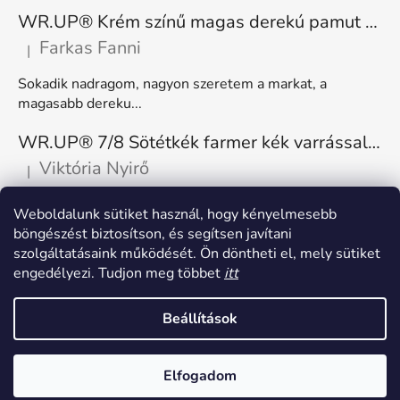
WR.UP® Krém színű magas derekú pamut nadrág RE(MOVE) WRUP1HC001ORG, Z40
Farkas Fanni
|
A termék értékelése 5-ből 5 csillag.
Sokadik nadragom, nagyon szeretem a markat, a
magasabb dereku...
WR.UP® 7/8 Sötétkék farmer kék varrással, superskinny RE(MOVE) WRUP4RC002ORG, J0B
Viktória Nyirő
|
A termék értékelése 5-ből 5 csillag.
Nagyon kényelmes, rugalmas. Méretnek megfelelő.
Weboldalunk sütiket használ, hogy kényelmesebb
böngészést biztosítson, és segítsen javítani
szolgáltatásaink működését. Ön döntheti el, mely sütiket
engedélyezi. Tudjon meg többet
itt
Beállítások
Shoptet készítette
Elfogadom
Copyright 2026
Freddy Hungary
. Minden jog fenntartva.