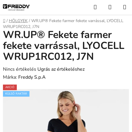
Ugrás
Keresés
KOSÁR
a
fő
Kezdőlap
/
HÖLGYEK
/
WR.UP® Fekete farmer fekete varrással, LYOCELL
tartalomhoz
WRUP1RC012, J7N
WR.UP® Fekete farmer
fekete varrással, LYOCELL
WRUP1RC012, J7N
A
Nincs értékelés
Ugrás az értékeléshez
termék
Márka:
Freddy S.p.A
átlagos
AKCIÓ
értékelése
KÜLSŐ RAKTÁR
5-
ből
0,0
csillag.