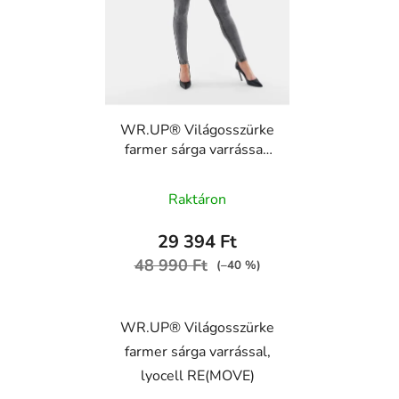
WR.UP® Világosszürke
farmer sárga varrással,
lyocell RE(MOVE)
WRUP1RC012, J3Y
Raktáron
29 394 Ft
48 990 Ft
(–40 %)
WR.UP® Világosszürke
farmer sárga varrással,
lyocell RE(MOVE)