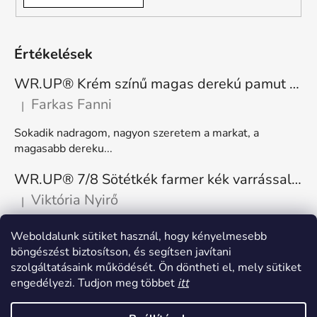
Értékelések
WR.UP® Krém színű magas derekú pamut nadrág RE(MOVE) WRUP1HC001ORG, Z40
Farkas Fanni
|
A termék értékelése 5-ből 5 csillag.
Sokadik nadragom, nagyon szeretem a markat, a
magasabb dereku...
WR.UP® 7/8 Sötétkék farmer kék varrással, superskinny RE(MOVE) WRUP4RC002ORG, J0B
Viktória Nyirő
|
A termék értékelése 5-ből 5 csillag.
Nagyon kényelmes, rugalmas. Méretnek megfelelő.
Weboldalunk sütiket használ, hogy kényelmesebb
böngészést biztosítson, és segítsen javítani
szolgáltatásaink működését. Ön döntheti el, mely sütiket
engedélyezi. Tudjon meg többet
itt