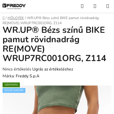
Ugrás
Keresés
KOSÁR
a
fő
Kezdőlap
/
HÖLGYEK
/
WR.UP® Bézs színű BIKE pamut rövidnadrág
tartalomhoz
RE(MOVE) WRUP7RC001ORG, Z114
WR.UP® Bézs színű BIKE
pamut rövidnadrág
RE(MOVE)
WRUP7RC001ORG, Z114
A
Nincs értékelés
Ugrás az értékeléshez
termék
Márka:
Freddy S.p.A
átlagos
ÚJDONSÁG
értékelése
KÜLSŐ RAKTÁR
5-
ből
0,0