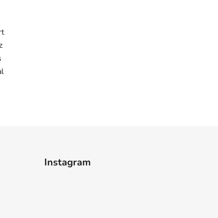
rt
z
s
al
Instagram