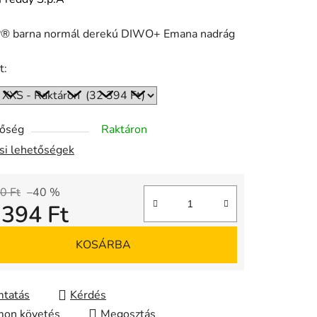
 barna normál derekú DIWO+ Emana nadrág
ése
t:
tőség
Raktáron
ási lehetőségek
0 Ft
–40 %
 394 Ft
gár:
KOSÁRBA
tatás
Kérdés
on követés
Megosztás