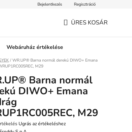
Bejelentkezés
Regisztráció
tási információk
Fizetési feltételek
Kereskedőknek
Gar
ÜRES KOSÁR
KOSÁR
Webáruház értékelése
ap
GYEK
/
WR.UP® Barna normál derekú DIWO+ Emana
 WRUP1RC005REC, M29
.UP® Barna normál
rekú DIWO+ Emana
drág
UP1RC005REC, M29
rtékelés
Ugrás az értékeléshez
Freddy S.p.A