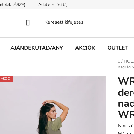
tételek (ÁSZF)
Adatkezelési tájékoztató
Rólunk
Szállí
AJÁNDÉKUTALVÁNY
AKCIÓK
OUTLET
Kezdől
/
HÖL
nadrág
WR
AKCIÓ
de
na
WR
A
Nincs é
termék
Márka: