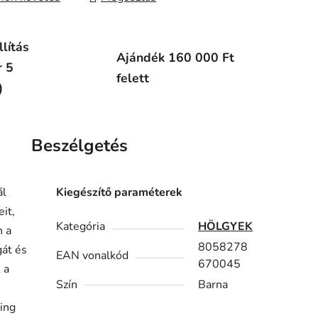
lítás
Ajándék 160 000 Ft
r 5
felett
)
Beszélgetés
ál
Kiegészítő paraméterek
it,
Kategória
HÖLGYEK
n a
8058278
gát és
EAN vonalkód
670045
 a
Szín
Barna
ting