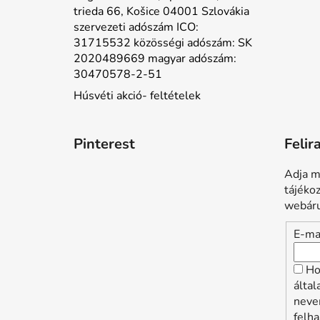
trieda 66, Košice 04001 Szlovákia
szervezeti adószám ICO:
31715532 közösségi adószám: SK
2020489669 magyar adószám:
30470578-2-51
Húsvéti akció- feltételek
Pinterest
Felir
Adja m
tájéko
webáru
E-ma
Ho
álta
neve
felha