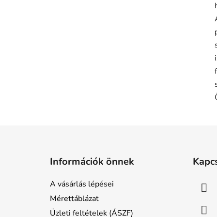
L
á
Információk önnek
Kapc
b
l
A vásárlás lépései
é
Mérettáblázat
c
Üzleti feltételek (ÁSZF)