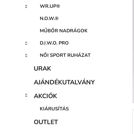
a
WR.UP®
n
e
N.O.W.®
l
MŰBŐR NADRÁGOK
D.I.W.O. PRO
NŐI SPORT RUHÁZAT
URAK
AJÁNDÉKUTALVÁNY
AKCIÓK
KIÁRUSÍTÁS
OUTLET