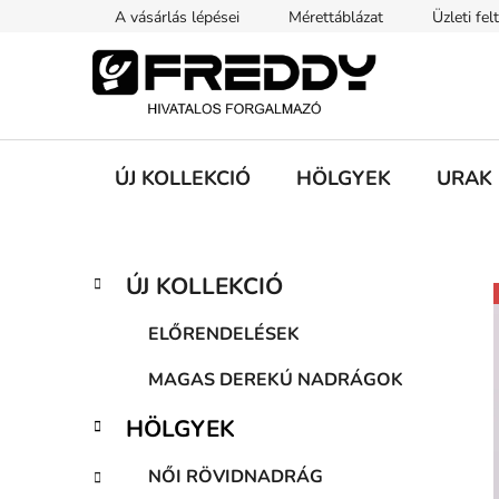
Ugrás
A vásárlás lépései
Mérettáblázat
Üzleti fel
a
fő
tartalomhoz
ÚJ KOLLEKCIÓ
HÖLGYEK
URAK
O
K
Kategóriák
ÚJ KOLLEKCIÓ
a
átugrása
l
t
d
ELŐRENDELÉSEK
e
a
g
MAGAS DEREKÚ NADRÁGOK
l
ó
s
r
HÖLGYEK
i
ó
á
p
NŐI RÖVIDNADRÁG
k