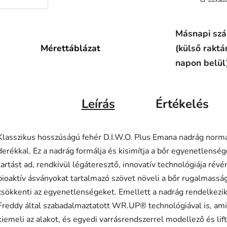
Másnapi szál
Mérettáblázat
(külső raktá
napon belül
Leírás
Értékelés
Klasszikus hosszúságú fehér D.I.W.O. Plus Emana nadrág norm
derékkal. Ez a nadrág formálja és kisimítja a bőr egyenetlensége
tartást ad, rendkívül légáteresztő, innovatív technológiája révé
bioaktív ásványokat tartalmazó szövet növeli a bőr rugalmassá
csökkenti az egyenetlenségeket. Emellett a nadrág rendelkezik
Freddy által szabadalmaztatott WR.UP® technológiával is, ami
kiemeli az alakot, és egyedi varrásrendszerrel modellező és lif