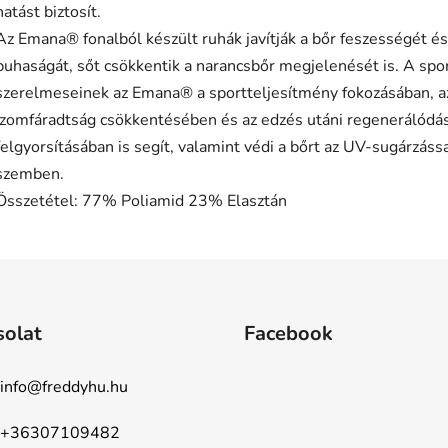
hatást biztosít.
Az Emana® fonalból készült ruhák javítják a bőr feszességét és
puhaságát, sőt csökkentik a narancsbőr megjelenését is. A spo
szerelmeseinek az Emana® a sportteljesítmény fokozásában, a
izomfáradtság csökkentésében és az edzés utáni regenerálódá
felgyorsításában is segít, valamint védi a bőrt az UV-sugárzáss
szemben.
Összetétel: 77% Poliamid 23% Elasztán
solat
Facebook
info
@
freddyhu.hu
+36307109482