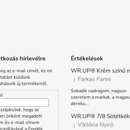
atkozás hírlevélre
Értékelések
eg az e-mail címét, és mi
ztatást küldünk
Farkas Fanni
|
A termék értékelése 5-ből 5 
házunk új termékeiről.
Sokadik nadragom, nagyon
il
szeretem a markat, a magas
dereku...
zzájárulok, hogy az
lam önként megadott
m és e-mail címem
Viktória Nyirő
|
A termék értékelése 5-ből 5 
sználásával a Freddy