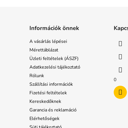
L
á
Információk önnek
Kapc
b
l
A vásárlás lépései
é
Mérettáblázat
c
Üzleti feltételek (ÁSZF)
Adatkezelési tájékoztató
Rólunk
0
Szállítási információk
Fizetési feltételek
Kereskedőknek
Garancia és reklamáció
Elérhetőségek
Süti tájékoztató