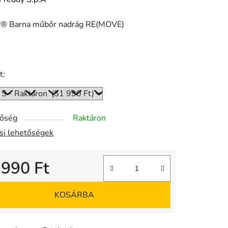
 Barna műbőr nadrág RE(MOVE)
ése
t:
tőség
Raktáron
ási lehetőségek
 990 Ft
gár:
KOSÁRBA