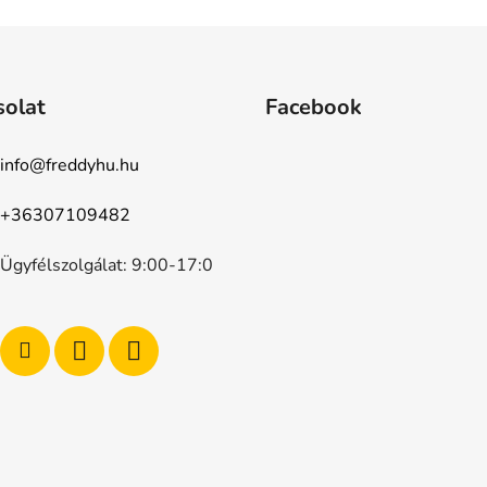
solat
Facebook
info
@
freddyhu.hu
+36307109482
Ügyfélszolgálat: 9:00-17:0