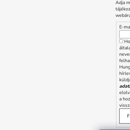
Adja m
tájéko
webáru
E-ma
Ho
álta
neve
felha
Hung
hírle
küldj
adat
elol
a ho
viss
F