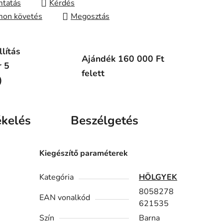
tatás
Kérdés
on követés
Megosztás
lítás
Ajándék 160 000 Ft
r 5
felett
)
ékelés
Beszélgetés
Kiegészítő paraméterek
Kategória
HÖLGYEK
8058278
EAN vonalkód
621535
Szín
Barna