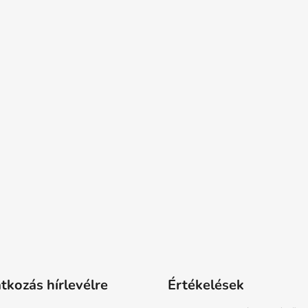
atkozás hírlevélre
Értékelések