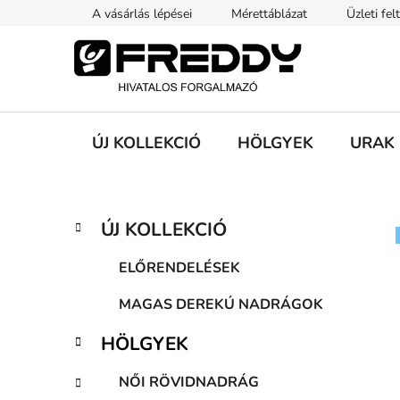
Ugrás
A vásárlás lépései
Mérettáblázat
Üzleti fel
a
fő
tartalomhoz
ÚJ KOLLEKCIÓ
HÖLGYEK
URAK
O
K
Kategóriák
ÚJ KOLLEKCIÓ
a
átugrása
l
t
d
ELŐRENDELÉSEK
e
a
g
MAGAS DEREKÚ NADRÁGOK
l
ó
s
r
HÖLGYEK
i
ó
á
p
NŐI RÖVIDNADRÁG
k