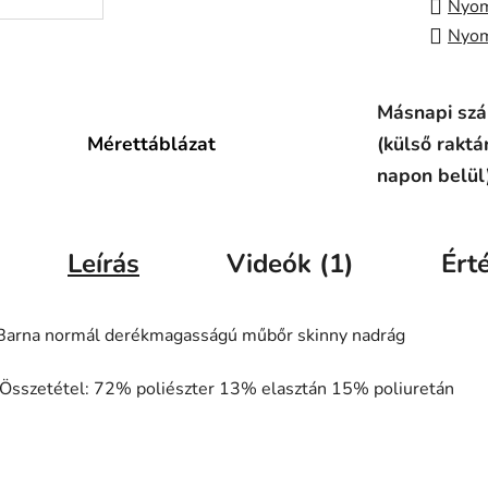
Nyom
Nyom
Másnapi szál
Mérettáblázat
(külső raktá
napon belül
Leírás
Videók (1)
Ért
Barna normál derékmagasságú műbőr skinny nadrág
Összetétel: 72% poliészter 13% elasztán 15% poliuretán