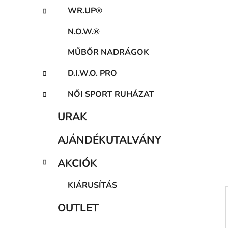
a
WR.UP®
n
e
N.O.W.®
l
MŰBŐR NADRÁGOK
D.I.W.O. PRO
NŐI SPORT RUHÁZAT
URAK
AJÁNDÉKUTALVÁNY
AKCIÓK
KIÁRUSÍTÁS
OUTLET