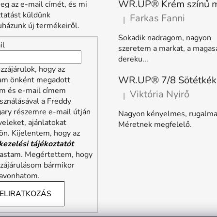
eg az e-mail címét, és mi
ztatást küldünk
Farkas Fanni
|
A termék értékelése 5-ből 5 
házunk új termékeiről.
Sokadik nadragom, nagyon
il
szeretem a markat, a magas
dereku...
zzájárulok, hogy az
lam önként megadott
m és e-mail címem
Viktória Nyirő
|
A termék értékelése 5-ből 5 
sználásával a Freddy
ary részemre e-mail útján
Nagyon kényelmes, rugalma
veleket, ajánlatokat
Méretnek megfelelő.
ön. Kijelentem, hogy az
kezelési tájékoztatót
vastam. Megértettem, hogy
zzájárulásom bármikor
zavonhatom.
ELIRATKOZÁS