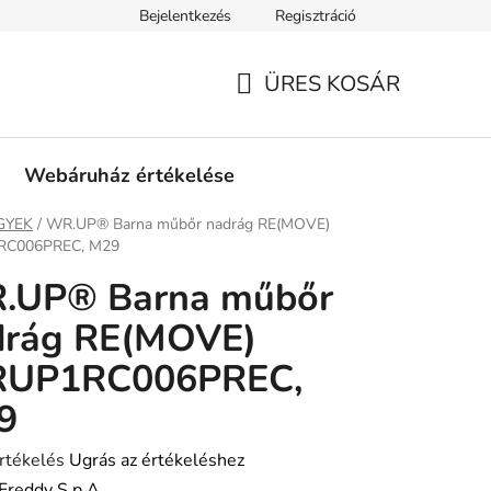
Bejelentkezés
Regisztráció
tási információk
Fizetési feltételek
Kereskedőknek
Gar
ÜRES KOSÁR
KOSÁR
Webáruház értékelése
ap
GYEK
/
WR.UP® Barna műbőr nadrág RE(MOVE)
C006PREC, M29
.UP® Barna műbőr
drág RE(MOVE)
UP1RC006PREC,
9
rtékelés
Ugrás az értékeléshez
Freddy S.p.A