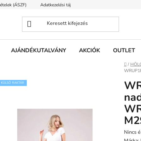
tételek (ÁSZF)
Adatkezelési tájékoztató
Rólunk
Szállí
AJÁNDÉKUTALVÁNY
AKCIÓK
OUTLET
Kezdől
/
HÖL
WRUP1R
WR
KÜLSŐ RAKTÁR
na
WR
M2
A
Nincs é
termék
Márka: