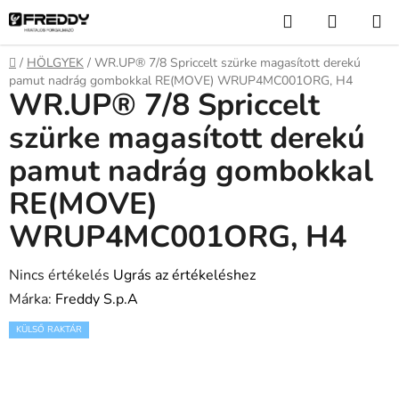
Ugrás
Keresés
KOSÁR
a
fő
Kezdőlap
/
HÖLGYEK
/
WR.UP® 7/8 Spriccelt szürke magasított derekú
tartalomhoz
pamut nadrág gombokkal RE(MOVE) WRUP4MC001ORG, H4
WR.UP® 7/8 Spriccelt
szürke magasított derekú
pamut nadrág gombokkal
RE(MOVE)
WRUP4MC001ORG, H4
A
Nincs értékelés
Ugrás az értékeléshez
termék
Márka:
Freddy S.p.A
átlagos
KÜLSŐ RAKTÁR
értékelése
5-
ből