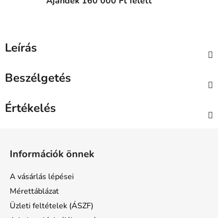
Ajándék 160 000 Ft felett
Leírás
Beszélgetés
Értékelés
L
á
Információk önnek
b
l
A vásárlás lépései
é
Mérettáblázat
c
Üzleti feltételek (ÁSZF)