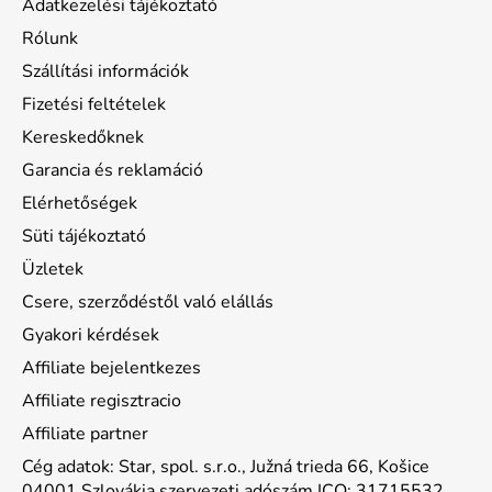
Adatkezelési tájékoztató
Rólunk
Szállítási információk
Fizetési feltételek
Kereskedőknek
Garancia és reklamáció
Elérhetőségek
Süti tájékoztató
Üzletek
Csere, szerződéstől való elállás
Gyakori kérdések
Affiliate bejelentkezes
Affiliate regisztracio
Affiliate partner
Cég adatok: Star, spol. s.r.o., Južná trieda 66, Košice
04001 Szlovákia szervezeti adószám ICO: 31715532