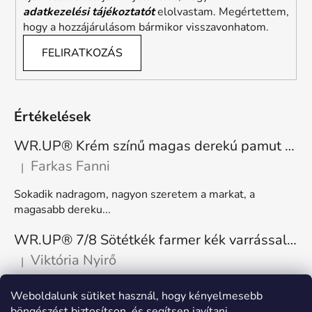
adatkezelési tájékoztatót
elolvastam. Megértettem,
hogy a hozzájárulásom bármikor visszavonhatom.
FELIRATKOZÁS
Értékelések
WR.UP® Krém színű magas derekú pamut nadrág RE(MOVE) WRUP1HC001ORG, Z40
Farkas Fanni
|
A termék értékelése 5-ből 5 csillag.
Sokadik nadragom, nagyon szeretem a markat, a
magasabb dereku...
WR.UP® 7/8 Sötétkék farmer kék varrással, superskinny RE(MOVE) WRUP4RC002ORG, J0B
Viktória Nyirő
|
A termék értékelése 5-ből 5 csillag.
Nagyon kényelmes, rugalmas. Méretnek megfelelő.
Weboldalunk sütiket használ, hogy kényelmesebb
böngészést biztosítson, és segítsen javítani