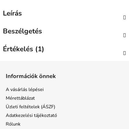
Leírás
Beszélgetés
Értékelés (1)
L
á
Információk önnek
b
l
A vásárlás lépései
é
Mérettáblázat
c
Üzleti feltételek (ÁSZF)
Adatkezelési tájékoztató
Rólunk