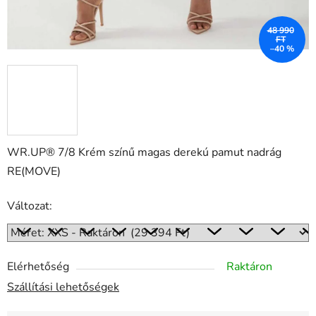
48 990
FT
–40 %
WR.UP® 7/8 Krém színű magas derekú pamut nadrág
RE(MOVE)
Változat:
Elérhetőség
Raktáron
Szállítási lehetőségek