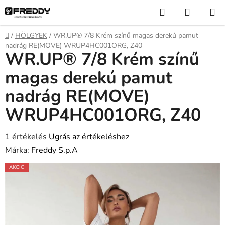
Ugrás
Keresés
KOSÁR
a
fő
Kezdőlap
/
HÖLGYEK
/
WR.UP® 7/8 Krém színű magas derekú pamut
tartalomhoz
nadrág RE(MOVE) WRUP4HC001ORG, Z40
WR.UP® 7/8 Krém színű
magas derekú pamut
nadrág RE(MOVE)
WRUP4HC001ORG, Z40
A
1 értékelés
Ugrás az értékeléshez
termék
Márka:
Freddy S.p.A
átlagos
AKCIÓ
értékelése
5-
ből
5,0