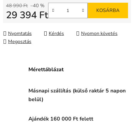
48 990 Ft
–40 %
KOSÁRBA
29 394 Ft
Egységár:
Nyomtatás
Kérdés
Nyomon követés
Megosztás
Mérettáblázat
Másnapi szállítás (külső raktár 5 napon
belül)
Ajándék 160 000 Ft felett