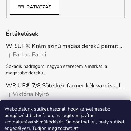
FELIRATKOZÁS
Értékelések
WR.UP® Krém színű magas derekú pamut nadrág RE(MOVE) WRUP1HC001ORG, Z40
Farkas Fanni
|
A termék értékelése 5-ből 5 csillag.
Sokadik nadragom, nagyon szeretem a markat, a
magasabb dereku...
WR.UP® 7/8 Sötétkék farmer kék varrással, superskinny RE(MOVE) WRUP4RC002ORG, J0B
Viktória Nyirő
|
A termék értékelése 5-ből 5 csillag.
Nagyon kényelmes, rugalmas. Méretnek megfelelő.
Weboldalunk sütiket használ, hogy kényelmesebb
böngészést biztosítson, és segítsen javítani
szolgáltatásaink működését. Ön döntheti el, mely sütiket
engedélyezi. Tudjon meg többet
itt