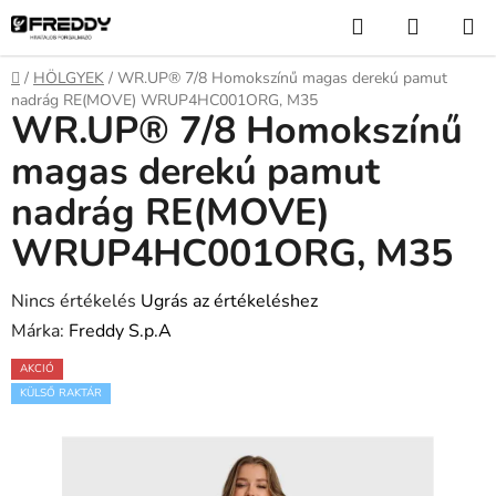
Ugrás
Keresés
KOSÁR
a
fő
Kezdőlap
/
HÖLGYEK
/
WR.UP® 7/8 Homokszínű magas derekú pamut
tartalomhoz
nadrág RE(MOVE) WRUP4HC001ORG, M35
WR.UP® 7/8 Homokszínű
magas derekú pamut
nadrág RE(MOVE)
WRUP4HC001ORG, M35
A
Nincs értékelés
Ugrás az értékeléshez
termék
Márka:
Freddy S.p.A
átlagos
AKCIÓ
értékelése
KÜLSŐ RAKTÁR
5-
ből
0,0