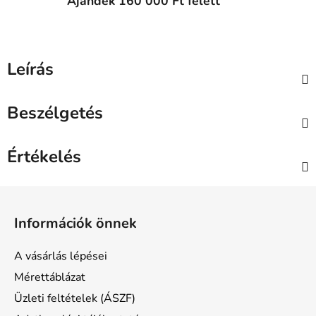
Ajándék 160 000 Ft felett
Leírás
Beszélgetés
Értékelés
L
á
Információk önnek
b
l
A vásárlás lépései
é
Mérettáblázat
c
Üzleti feltételek (ÁSZF)