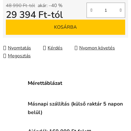
48 990 Ft-tól
akár: –40 %
29 394 Ft
-tól
Egységár:
KOSÁRBA
Nyomtatás
Kérdés
Nyomon követés
Megosztás
Mérettáblázat
Másnapi szállítás (külső raktár 5 napon
belül)