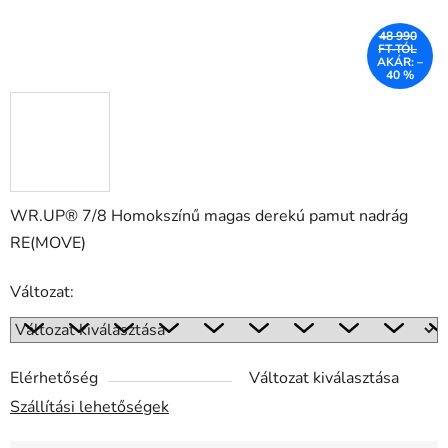
48 990
FT-TÓL
AKÁR: –
40 %
WR.UP® 7/8 Homokszínű magas derekú pamut nadrág
RE(MOVE)
Változat:
Elérhetőség
Változat kiválasztása
Szállítási lehetőségek