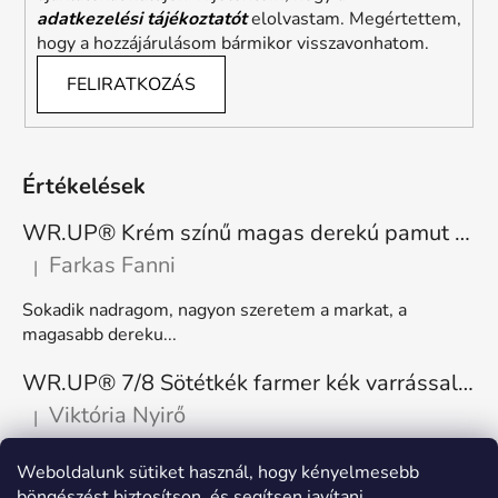
adatkezelési tájékoztatót
elolvastam. Megértettem,
hogy a hozzájárulásom bármikor visszavonhatom.
FELIRATKOZÁS
Értékelések
WR.UP® Krém színű magas derekú pamut nadrág RE(MOVE) WRUP1HC001ORG, Z40
Farkas Fanni
|
A termék értékelése 5-ből 5 csillag.
Sokadik nadragom, nagyon szeretem a markat, a
magasabb dereku...
WR.UP® 7/8 Sötétkék farmer kék varrással, superskinny RE(MOVE) WRUP4RC002ORG, J0B
Viktória Nyirő
|
A termék értékelése 5-ből 5 csillag.
Nagyon kényelmes, rugalmas. Méretnek megfelelő.
Weboldalunk sütiket használ, hogy kényelmesebb
böngészést biztosítson, és segítsen javítani