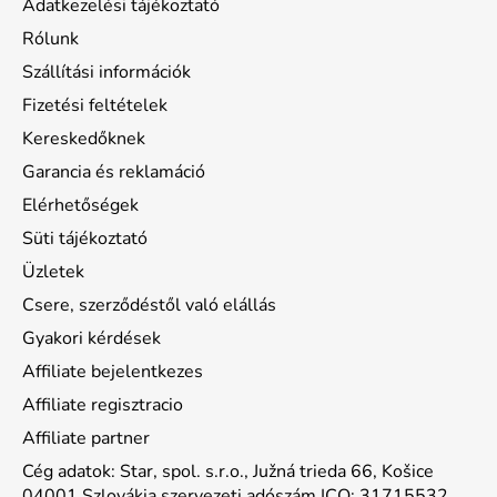
Adatkezelési tájékoztató
Rólunk
Szállítási információk
Fizetési feltételek
Kereskedőknek
Garancia és reklamáció
Elérhetőségek
Süti tájékoztató
Üzletek
Csere, szerződéstől való elállás
Gyakori kérdések
Affiliate bejelentkezes
Affiliate regisztracio
Affiliate partner
Cég adatok: Star, spol. s.r.o., Južná trieda 66, Košice
04001 Szlovákia szervezeti adószám ICO: 31715532