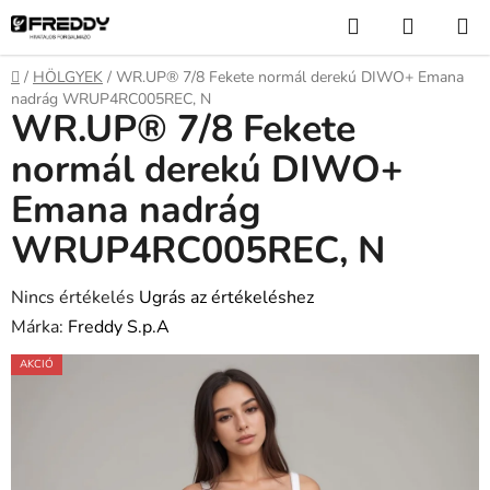
Ugrás
Keresés
KOSÁR
a
fő
Kezdőlap
/
HÖLGYEK
/
WR.UP® 7/8 Fekete normál derekú DIWO+ Emana
tartalomhoz
nadrág WRUP4RC005REC, N
WR.UP® 7/8 Fekete
normál derekú DIWO+
Emana nadrág
WRUP4RC005REC, N
A
Nincs értékelés
Ugrás az értékeléshez
termék
Márka:
Freddy S.p.A
átlagos
AKCIÓ
értékelése
5-
ből
0,0