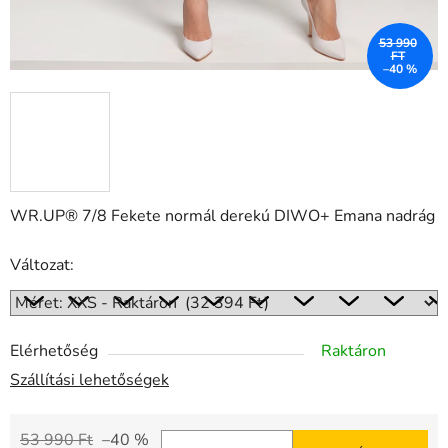
53 990
FT
–40 %
WR.UP® 7/8 Fekete normál derekú DIWO+ Emana nadrág
Változat:
Elérhetőség
Raktáron
Szállítási lehetőségek
53 990 Ft
–40 %