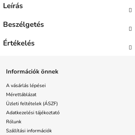
Leírás
Beszélgetés
Értékelés
L
á
Információk önnek
b
l
A vásárlás lépései
é
Mérettáblázat
c
Üzleti feltételek (ÁSZF)
Adatkezelési tájékoztató
Rólunk
Szállítási információk