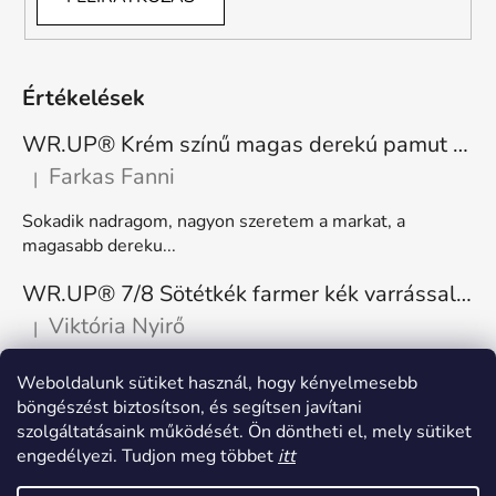
Értékelések
WR.UP® Krém színű magas derekú pamut nadrág RE(MOVE) WRUP1HC001ORG, Z40
Farkas Fanni
|
A termék értékelése 5-ből 5 csillag.
Sokadik nadragom, nagyon szeretem a markat, a
magasabb dereku...
WR.UP® 7/8 Sötétkék farmer kék varrással, superskinny RE(MOVE) WRUP4RC002ORG, J0B
Viktória Nyirő
|
A termék értékelése 5-ből 5 csillag.
Nagyon kényelmes, rugalmas. Méretnek megfelelő.
Weboldalunk sütiket használ, hogy kényelmesebb
böngészést biztosítson, és segítsen javítani
szolgáltatásaink működését. Ön döntheti el, mely sütiket
engedélyezi. Tudjon meg többet
itt