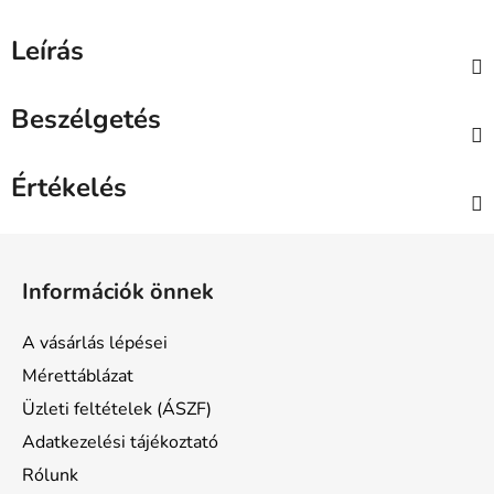
Leírás
Beszélgetés
Értékelés
L
á
Információk önnek
b
l
A vásárlás lépései
é
Mérettáblázat
c
Üzleti feltételek (ÁSZF)
Adatkezelési tájékoztató
Rólunk