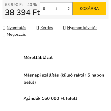
63 990 Ft
–40 %
KOSÁRBA
38 394 Ft
Egységár:
Nyomtatás
Kérdés
Nyomon követés
Megosztás
Mérettáblázat
Másnapi szállítás (külső raktár 5 napon
belül)
Ajándék 160 000 Ft felett