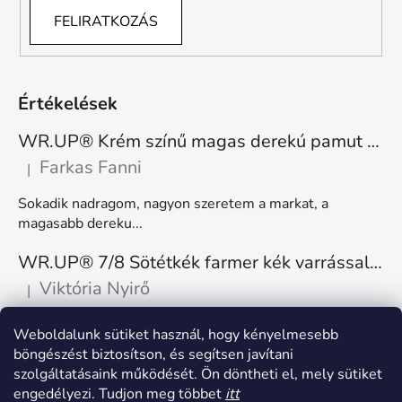
FELIRATKOZÁS
Értékelések
WR.UP® Krém színű magas derekú pamut nadrág RE(MOVE) WRUP1HC001ORG, Z40
Farkas Fanni
|
A termék értékelése 5-ből 5 csillag.
Sokadik nadragom, nagyon szeretem a markat, a
magasabb dereku...
WR.UP® 7/8 Sötétkék farmer kék varrással, superskinny RE(MOVE) WRUP4RC002ORG, J0B
Viktória Nyirő
|
A termék értékelése 5-ből 5 csillag.
Nagyon kényelmes, rugalmas. Méretnek megfelelő.
Weboldalunk sütiket használ, hogy kényelmesebb
böngészést biztosítson, és segítsen javítani
szolgáltatásaink működését. Ön döntheti el, mely sütiket
engedélyezi. Tudjon meg többet
itt