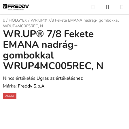
Ugrás
Keresés
KOSÁR
a
fő
Kezdőlap
/
HÖLGYEK
/
WR.UP® 7/8 Fekete EMANA nadrág- gombokkal
tartalomhoz
WRUP4MC005REC, N
WR.UP® 7/8 Fekete
EMANA nadrág-
gombokkal
WRUP4MC005REC, N
A
Nincs értékelés
Ugrás az értékeléshez
termék
Márka:
Freddy S.p.A
átlagos
AKCIÓ
értékelése
5-
ből
0,0