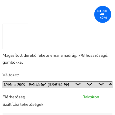
63 990
FT
–40 %
Magasított derekú fekete emana nadrág, 7/8 hosszúságú,
gombokkal
Változat:
Elérhetőség
Raktáron
Szállítási lehetőségek