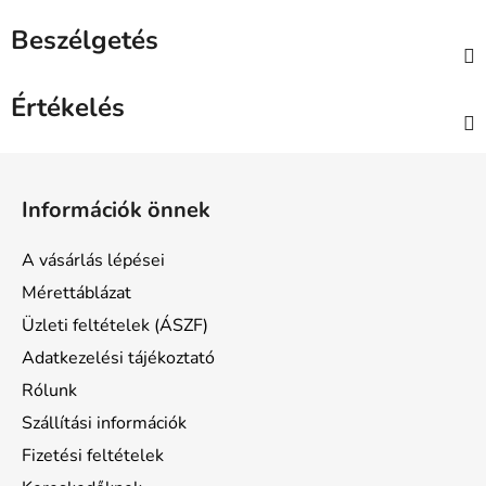
Beszélgetés
Értékelés
L
á
Információk önnek
b
l
A vásárlás lépései
é
Mérettáblázat
c
Üzleti feltételek (ÁSZF)
Adatkezelési tájékoztató
Rólunk
Szállítási információk
Fizetési feltételek