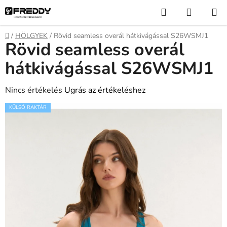
Ugrás
Keresés
KOSÁR
a
fő
Kezdőlap
/
HÖLGYEK
/
Rövid seamless overál hátkivágással S26WSMJ1
tartalomhoz
Rövid seamless overál
hátkivágással S26WSMJ1
A
Nincs értékelés
Ugrás az értékeléshez
termék
KÜLSŐ RAKTÁR
átlagos
értékelése
5-
ből
0,0
csillag.