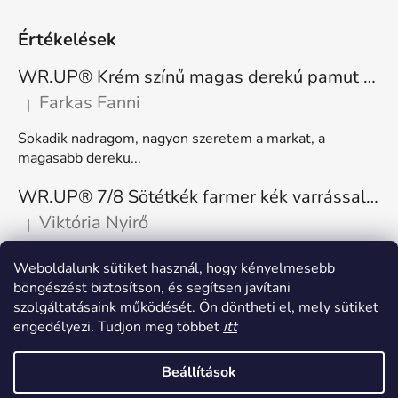
Értékelések
WR.UP® Krém színű magas derekú pamut nadrág RE(MOVE) WRUP1HC001ORG, Z40
Farkas Fanni
|
A termék értékelése 5-ből 5 csillag.
Sokadik nadragom, nagyon szeretem a markat, a
magasabb dereku...
WR.UP® 7/8 Sötétkék farmer kék varrással, superskinny RE(MOVE) WRUP4RC002ORG, J0B
Viktória Nyirő
|
A termék értékelése 5-ből 5 csillag.
Nagyon kényelmes, rugalmas. Méretnek megfelelő.
Weboldalunk sütiket használ, hogy kényelmesebb
böngészést biztosítson, és segítsen javítani
szolgáltatásaink működését. Ön döntheti el, mely sütiket
engedélyezi. Tudjon meg többet
itt
Beállítások