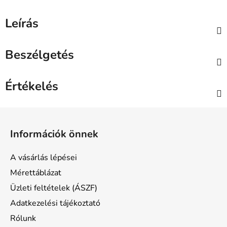
Leírás
Beszélgetés
Értékelés
L
á
Információk önnek
b
l
A vásárlás lépései
é
Mérettáblázat
c
Üzleti feltételek (ÁSZF)
Adatkezelési tájékoztató
Rólunk