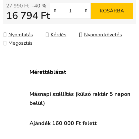
27 990 Ft
–40 %
KOSÁRBA
16 794 Ft
Egységár:
Nyomtatás
Kérdés
Nyomon követés
Megosztás
Mérettáblázat
Másnapi szállítás (külső raktár 5 napon
belül)
Ajándék 160 000 Ft felett