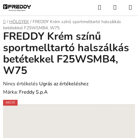
Ugrás
Keresés
KOSÁR
a
fő
Kezdőlap
/
HÖLGYEK
/
FREDDY Krém színű sportmelltartó halszálkás
tartalomhoz
betétekkel F25WSMB4, W75
FREDDY Krém színű
sportmelltartó halszálkás
betétekkel F25WSMB4,
W75
A
Nincs értékelés
Ugrás az értékeléshez
termék
Márka:
Freddy S.p.A
átlagos
AKCIÓ
értékelése
5-
ből
0,0