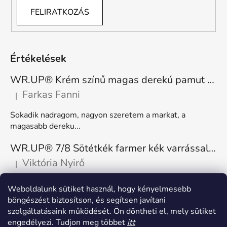
FELIRATKOZÁS
Értékelések
WR.UP® Krém színű magas derekú pamut nadrág RE(MOVE) WRUP1HC001ORG, Z40
Farkas Fanni
|
A termék értékelése 5-ből 5 csillag.
Sokadik nadragom, nagyon szeretem a markat, a
magasabb dereku...
WR.UP® 7/8 Sötétkék farmer kék varrással, superskinny RE(MOVE) WRUP4RC002ORG, J0B
Viktória Nyirő
|
A termék értékelése 5-ből 5 csillag.
Nagyon kényelmes, rugalmas. Méretnek megfelelő.
Weboldalunk sütiket használ, hogy kényelmesebb
böngészést biztosítson, és segítsen javítani
szolgáltatásaink működését. Ön döntheti el, mely sütiket
engedélyezi. Tudjon meg többet
itt