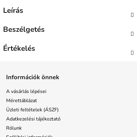
Leírás
Beszélgetés
Értékelés
L
á
Információk önnek
b
l
A vásárlás lépései
é
Mérettáblázat
c
Üzleti feltételek (ÁSZF)
Adatkezelési tájékoztató
Rólunk