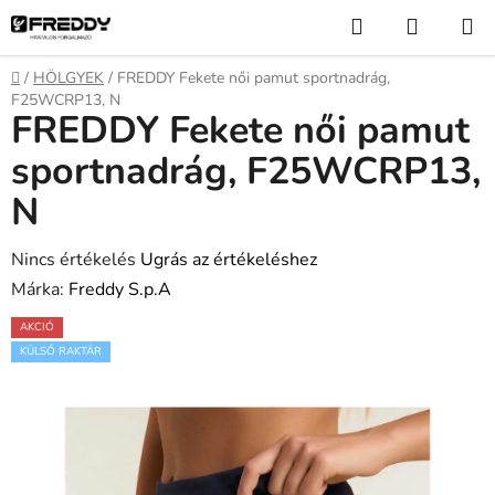
Ugrás
Keresés
KOSÁR
a
fő
Kezdőlap
/
HÖLGYEK
/
FREDDY Fekete női pamut sportnadrág,
tartalomhoz
F25WCRP13, N
FREDDY Fekete női pamut
sportnadrág, F25WCRP13,
N
A
Nincs értékelés
Ugrás az értékeléshez
termék
Márka:
Freddy S.p.A
átlagos
AKCIÓ
értékelése
KÜLSŐ RAKTÁR
5-
ből
0,0
csillag.