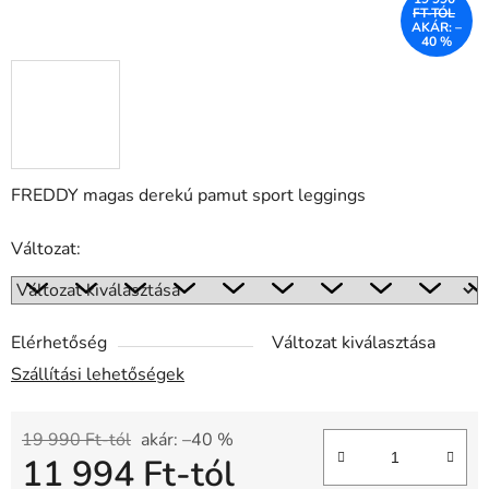
FT-TÓL
AKÁR: –
40 %
FREDDY magas derekú pamut sport leggings
Változat:
Elérhetőség
Változat kiválasztása
Szállítási lehetőségek
19 990 Ft-tól
akár: –40 %
11 994 Ft
-tól