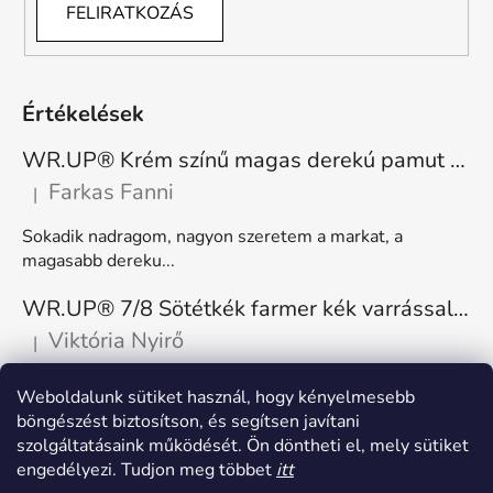
FELIRATKOZÁS
Értékelések
WR.UP® Krém színű magas derekú pamut nadrág RE(MOVE) WRUP1HC001ORG, Z40
Farkas Fanni
|
A termék értékelése 5-ből 5 csillag.
Sokadik nadragom, nagyon szeretem a markat, a
magasabb dereku...
WR.UP® 7/8 Sötétkék farmer kék varrással, superskinny RE(MOVE) WRUP4RC002ORG, J0B
Viktória Nyirő
|
A termék értékelése 5-ből 5 csillag.
Nagyon kényelmes, rugalmas. Méretnek megfelelő.
Weboldalunk sütiket használ, hogy kényelmesebb
böngészést biztosítson, és segítsen javítani
szolgáltatásaink működését. Ön döntheti el, mely sütiket
engedélyezi. Tudjon meg többet
itt