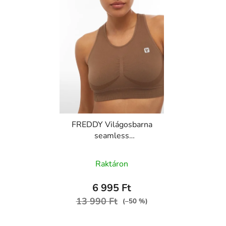
FREDDY Világosbarna
seamless
sportmelltartó
keresztezett vállpánttal
Raktáron
F3WSFB10, M105
6 995 Ft
13 990 Ft
(–50 %)