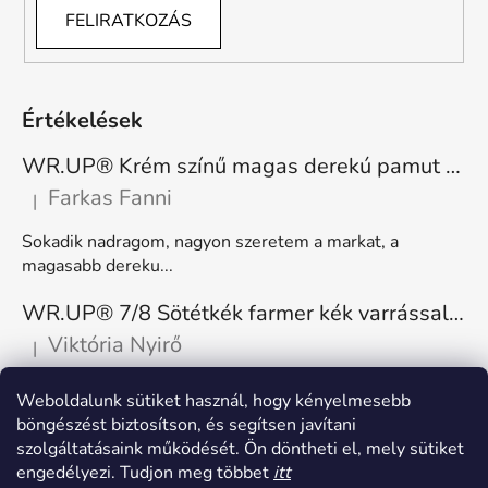
FELIRATKOZÁS
Értékelések
WR.UP® Krém színű magas derekú pamut nadrág RE(MOVE) WRUP1HC001ORG, Z40
Farkas Fanni
|
A termék értékelése 5-ből 5 csillag.
Sokadik nadragom, nagyon szeretem a markat, a
magasabb dereku...
WR.UP® 7/8 Sötétkék farmer kék varrással, superskinny RE(MOVE) WRUP4RC002ORG, J0B
Viktória Nyirő
|
A termék értékelése 5-ből 5 csillag.
Nagyon kényelmes, rugalmas. Méretnek megfelelő.
Weboldalunk sütiket használ, hogy kényelmesebb
böngészést biztosítson, és segítsen javítani
szolgáltatásaink működését. Ön döntheti el, mely sütiket
engedélyezi. Tudjon meg többet
itt