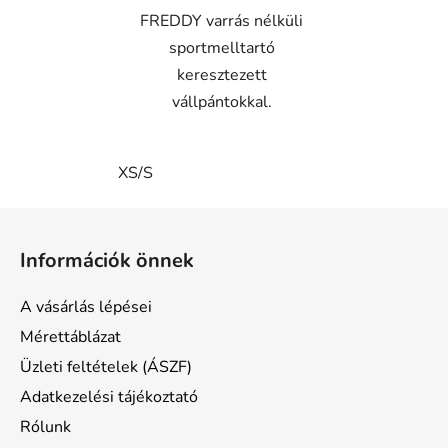
FREDDY varrás nélküli
sportmelltartó
keresztezett
vállpántokkal.
XS/S
L
á
Információk önnek
b
l
A vásárlás lépései
é
Mérettáblázat
c
Üzleti feltételek (ÁSZF)
Adatkezelési tájékoztató
Rólunk