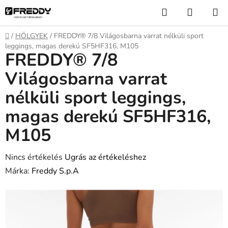
Ugrás
Keresés
KOSÁR
a
fő
Kezdőlap
/
HÖLGYEK
/
FREDDY® 7/8 Világosbarna varrat nélküli sport
tartalomhoz
leggings, magas derekú SF5HF316, M105
FREDDY® 7/8
Világosbarna varrat
nélküli sport leggings,
magas derekú SF5HF316,
M105
A
Nincs értékelés
Ugrás az értékeléshez
termék
Márka:
Freddy S.p.A
átlagos
értékelése
5-
ből