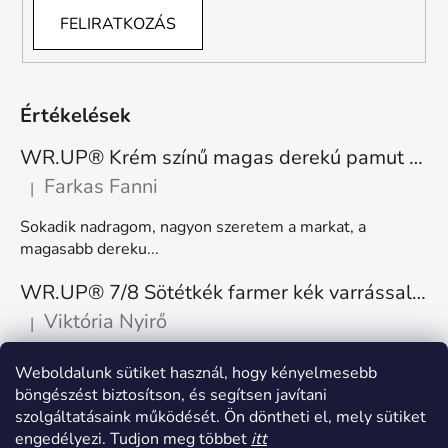
FELIRATKOZÁS
Értékelések
WR.UP® Krém színű magas derekú pamut nadrág RE(MOVE) WRUP1HC001ORG, Z40
Farkas Fanni
|
A termék értékelése 5-ből 5 csillag.
Sokadik nadragom, nagyon szeretem a markat, a
magasabb dereku...
WR.UP® 7/8 Sötétkék farmer kék varrással, superskinny RE(MOVE) WRUP4RC002ORG, J0B
Viktória Nyirő
|
A termék értékelése 5-ből 5 csillag.
Nagyon kényelmes, rugalmas. Méretnek megfelelő.
Weboldalunk sütiket használ, hogy kényelmesebb
böngészést biztosítson, és segítsen javítani
szolgáltatásaink működését. Ön döntheti el, mely sütiket
engedélyezi. Tudjon meg többet
itt