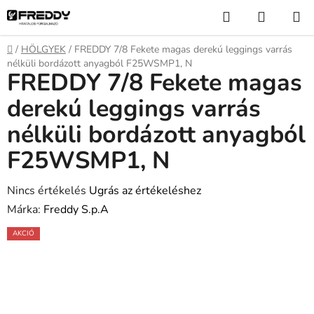
Ugrás
Keresés
KOSÁR
a
fő
Kezdőlap
/
HÖLGYEK
/
FREDDY 7/8 Fekete magas derekú leggings varrás
tartalomhoz
nélküli bordázott anyagból F25WSMP1, N
FREDDY 7/8 Fekete magas
derekú leggings varrás
nélküli bordázott anyagból
F25WSMP1, N
A
Nincs értékelés
Ugrás az értékeléshez
termék
Márka:
Freddy S.p.A
átlagos
AKCIÓ
értékelése
5-
ből
0,0