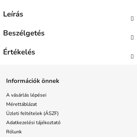
Leírás
Beszélgetés
Értékelés
L
á
Információk önnek
b
l
A vásárlás lépései
é
Mérettáblázat
c
Üzleti feltételek (ÁSZF)
Adatkezelési tájékoztató
Rólunk