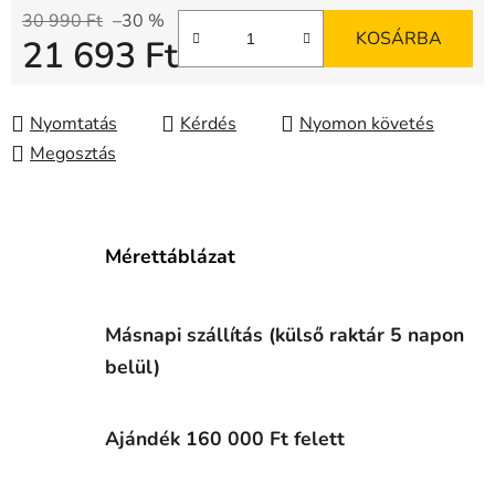
30 990 Ft
–30 %
KOSÁRBA
21 693 Ft
Egységár:
Nyomtatás
Kérdés
Nyomon követés
Megosztás
Mérettáblázat
Másnapi szállítás (külső raktár 5 napon
belül)
Ajándék 160 000 Ft felett