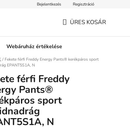
Bejelentkezés
Regisztráció
tási információk
Fizetési feltételek
Kereskedőknek
Gar
ÜRES KOSÁR
KOSÁR
Webáruház értékelése
ap
K
/
Fekete férfi Freddy Energy Pants® kerékpáros sport
drág EPANT5S1A, N
ete férfi Freddy
ergy Pants®
ékpáros sport
idnadrág
ANT5S1A, N