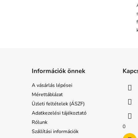
L
á
Információk önnek
Kapc
b
l
A vásárlás lépései
é
Mérettáblázat
c
Üzleti feltételek (ÁSZF)
Adatkezelési tájékoztató
Rólunk
0
Szállítási információk