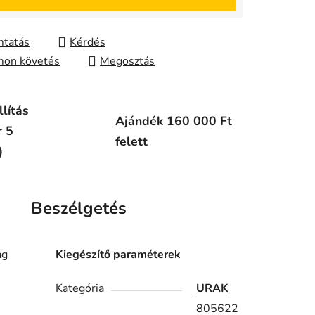
tatás
Kérdés
on követés
Megosztás
lítás
Ajándék 160 000 Ft
r 5
felett
)
Beszélgetés
ág
Kiegészítő paraméterek
Kategória
URAK
805622