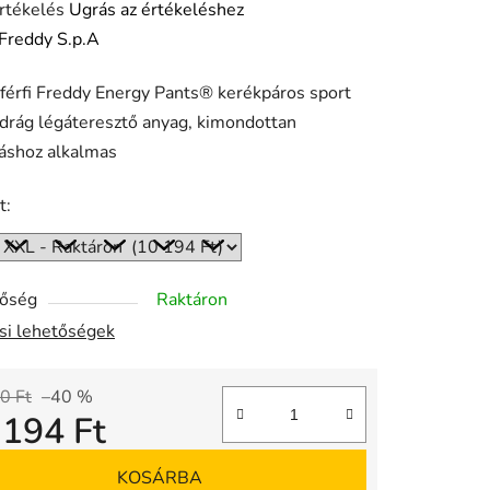
rtékelés
Ugrás az értékeléshez
Freddy S.p.A
férfi Freddy Energy Pants® kerékpáros sport
ése
drág légáteresztő anyag, kimondottan
áshoz alkalmas
t:
tőség
Raktáron
ási lehetőségek
0 Ft
–40 %
 194 Ft
gár:
KOSÁRBA