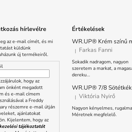
atkozás hírlevélre
Értékelések
eg az e-mail címét, és mi
ztatást küldünk
Farkas Fanni
|
A termék értékelése 5-ből 5 
házunk új termékeiről.
Sokadik nadragom, nagyon
il
szeretem a markat, a magas
dereku...
zzájárulok, hogy az
lam önként megadott
m és e-mail címem
Viktória Nyirő
|
A termék értékelése 5-ből 5 
sználásával a Freddy
ary részemre e-mail útján
Nagyon kényelmes, rugalma
veleket, ajánlatokat
Méretnek megfelelő.
ön. Kijelentem, hogy az
kezelési tájékoztatót