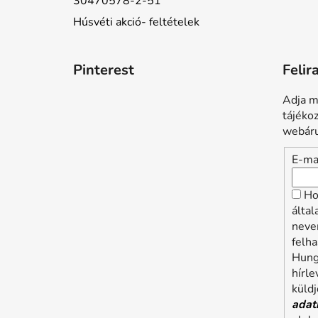
30470578-2-51
Húsvéti akció- feltételek
Pinterest
Felir
Adja m
tájéko
webáru
E-ma
Ho
álta
neve
felha
Hung
hírle
küldj
adat