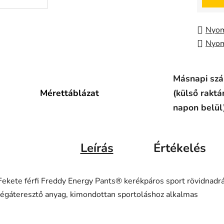
Nyom
Nyom
Másnapi szál
Mérettáblázat
(külső raktá
napon belül
Leírás
Értékelés
Fekete férfi Freddy Energy Pants® kerékpáros sport rövidnadr
légáteresztő anyag, kimondottan sportoláshoz alkalmas