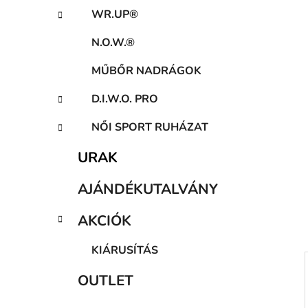
a
WR.UP®
n
e
N.O.W.®
l
MŰBŐR NADRÁGOK
D.I.W.O. PRO
NŐI SPORT RUHÁZAT
URAK
AJÁNDÉKUTALVÁNY
AKCIÓK
KIÁRUSÍTÁS
OUTLET