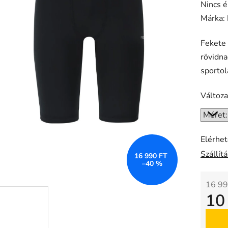
A
Nincs é
termék
Márka:
átlagos
Fekete 
értékel
rövidna
5-
sportol
ből
0,0
Változa
csillag.
Elérhe
Szállít
16 990 FT
–40 %
16 99
10
Egysé