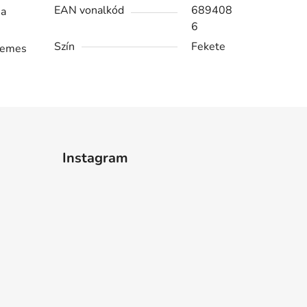
EAN vonalkód
689408
 a
6
Szín
Fekete
llemes
Instagram