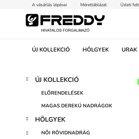
Ugrás
A vásárlás lépései
Mérettáblázat
Üzleti fel
a
fő
tartalomhoz
ÚJ KOLLEKCIÓ
HÖLGYEK
URAK
O
K
Kategóriák
ÚJ KOLLEKCIÓ
a
átugrása
l
t
d
ELŐRENDELÉSEK
e
a
g
MAGAS DEREKÚ NADRÁGOK
l
ó
s
r
HÖLGYEK
i
ó
á
p
NŐI RÖVIDNADRÁG
k