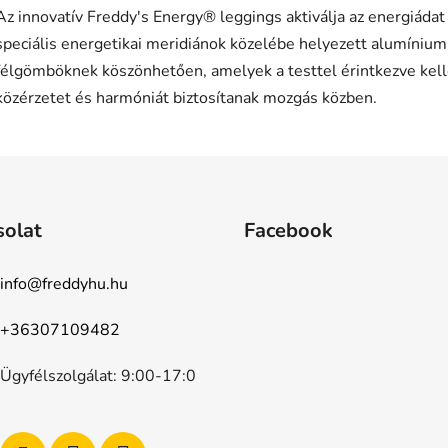
Az innovatív Freddy's Energy® leggings aktiválja az energiádat
speciális energetikai meridiánok közelébe helyezett alumínium
félgömböknek köszönhetően, amelyek a testtel érintkezve ke
közérzetet és harmóniát biztosítanak mozgás közben.
solat
Facebook
info
@
freddyhu.hu
+36307109482
Ügyfélszolgálat: 9:00-17:0