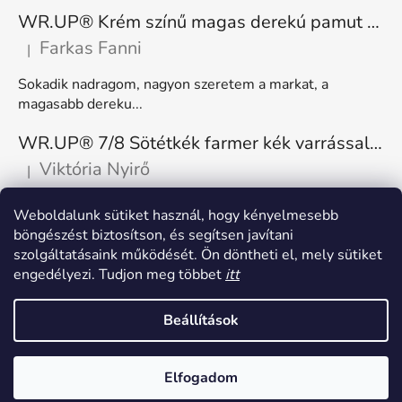
WR.UP® Krém színű magas derekú pamut nadrág RE(MOVE) WRUP1HC001ORG, Z40
Farkas Fanni
|
A termék értékelése 5-ből 5 csillag.
Sokadik nadragom, nagyon szeretem a markat, a
magasabb dereku...
WR.UP® 7/8 Sötétkék farmer kék varrással, superskinny RE(MOVE) WRUP4RC002ORG, J0B
Viktória Nyirő
|
A termék értékelése 5-ből 5 csillag.
Nagyon kényelmes, rugalmas. Méretnek megfelelő.
Weboldalunk sütiket használ, hogy kényelmesebb
böngészést biztosítson, és segítsen javítani
szolgáltatásaink működését. Ön döntheti el, mely sütiket
engedélyezi. Tudjon meg többet
itt
Beállítások
Shoptet készítette
Elfogadom
Copyright 2026
Freddy Hungary
. Minden jog fenntartva.
Süti beállítások szerkesztése