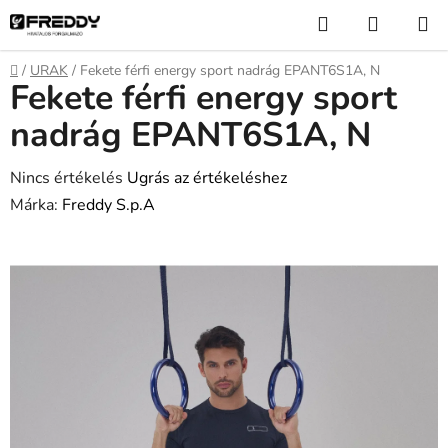
Ugrás
Keresés
KOSÁR
a
fő
Kezdőlap
/
URAK
/
Fekete férfi energy sport nadrág EPANT6S1A, N
tartalomhoz
Fekete férfi energy sport
nadrág EPANT6S1A, N
A
Nincs értékelés
Ugrás az értékeléshez
termék
Márka:
Freddy S.p.A
átlagos
értékelése
5-
ből
0,0
csillag.