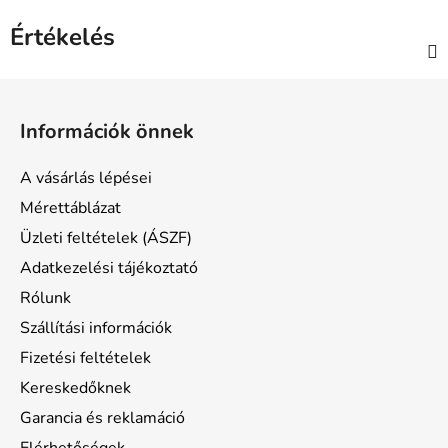
Értékelés
L
á
Információk önnek
b
l
A vásárlás lépései
é
Mérettáblázat
c
Üzleti feltételek (ÁSZF)
Adatkezelési tájékoztató
Rólunk
Szállítási információk
Fizetési feltételek
Kereskedőknek
Garancia és reklamáció