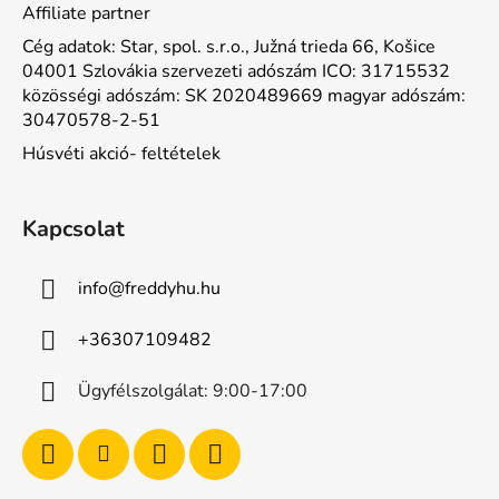
Affiliate partner
Cég adatok: Star, spol. s.r.o., Južná trieda 66, Košice
04001 Szlovákia szervezeti adószám ICO: 31715532
közösségi adószám: SK 2020489669 magyar adószám:
30470578-2-51
Húsvéti akció- feltételek
Kapcsolat
info
@
freddyhu.hu
+36307109482
Ügyfélszolgálat: 9:00-17:00