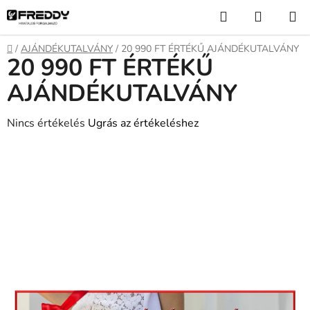
Ugrás
Keresés
KOSÁR
a
fő
Kezdőlap
/
AJÁNDÉKUTALVÁNY
/
20 990 FT ÉRTÉKŰ AJÁNDÉKUTALVÁNY
tartalomhoz
20 990 FT ÉRTÉKŰ
AJÁNDÉKUTALVÁNY
A
Nincs értékelés
Ugrás az értékeléshez
termék
átlagos
értékelése
5-
ből
0,0
csillag.