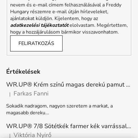
nevem és e-mail címem felhasználásával a Freddy
Hungary részemre e-mail útján hírleveleket,
ajánlatokat küldjön. Kijelentem, hogy az
adatkezelési tájékoztatót
elolvastam. Megértettem,
hogy a hozzájárulásom bármikor visszavonhatom.
FELIRATKOZÁS
Értékelések
WR.UP® Krém színű magas derekú pamut nadrág RE(MOVE) WRUP1HC001ORG, Z40
Farkas Fanni
|
A termék értékelése 5-ből 5 csillag.
Sokadik nadragom, nagyon szeretem a markat, a
magasabb dereku...
WR.UP® 7/8 Sötétkék farmer kék varrással, superskinny RE(MOVE) WRUP4RC002ORG, J0B
Viktória Nyirő
|