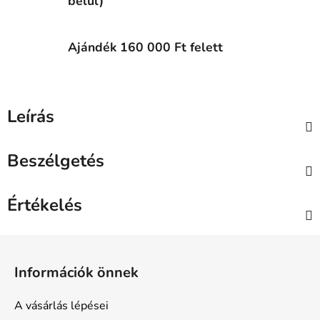
belül)
Ajándék 160 000 Ft felett
Leírás
Beszélgetés
Értékelés
L
á
Információk önnek
b
l
A vásárlás lépései
é