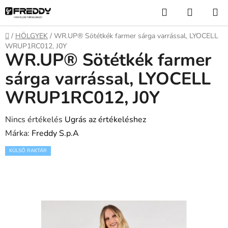
Ugrás
Keresés
KOSÁR
a
fő
Kezdőlap
/
HÖLGYEK
/
WR.UP® Sötétkék farmer sárga varrással, LYOCELL
tartalomhoz
WRUP1RC012, J0Y
WR.UP® Sötétkék farmer
sárga varrással, LYOCELL
WRUP1RC012, J0Y
A
Nincs értékelés
Ugrás az értékeléshez
termék
Márka:
Freddy S.p.A
átlagos
KÜLSŐ RAKTÁR
értékelése
5-
ből
0,0
csillag.