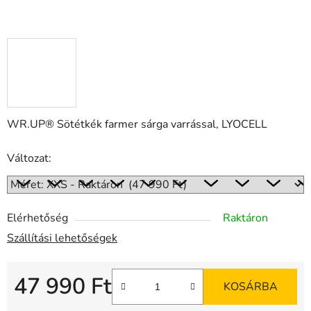
WR.UP® Sötétkék farmer sárga varrással, LYOCELL
Változat:
Elérhetőség
Raktáron
Szállítási lehetőségek
47 990 Ft
KOSÁRBA
Egységár: