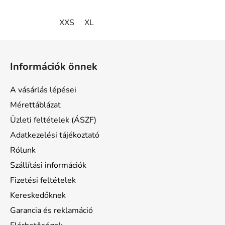
XXS
XL
L
á
Információk önnek
b
l
A vásárlás lépései
é
Mérettáblázat
c
Üzleti feltételek (ÁSZF)
Adatkezelési tájékoztató
Rólunk
Szállítási információk
Fizetési feltételek
Kereskedőknek
Garancia és reklamáció