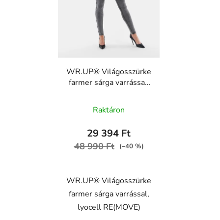
WR.UP® Világosszürke
farmer sárga varrással,
lyocell RE(MOVE)
WRUP1RC012, J3Y
Raktáron
29 394 Ft
48 990 Ft
(–40 %)
WR.UP® Világosszürke
farmer sárga varrással,
lyocell RE(MOVE)