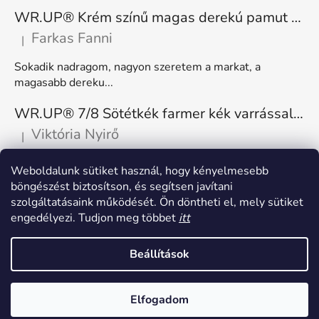
WR.UP® Krém színű magas derekú pamut nadrág RE(MOVE) WRUP1HC001ORG, Z40
Farkas Fanni
|
A termék értékelése 5-ből 5 csillag.
Sokadik nadragom, nagyon szeretem a markat, a
magasabb dereku...
WR.UP® 7/8 Sötétkék farmer kék varrással, superskinny RE(MOVE) WRUP4RC002ORG, J0B
Viktória Nyirő
|
A termék értékelése 5-ből 5 csillag.
Nagyon kényelmes, rugalmas. Méretnek megfelelő.
Weboldalunk sütiket használ, hogy kényelmesebb
böngészést biztosítson, és segítsen javítani
szolgáltatásaink működését. Ön döntheti el, mely sütiket
engedélyezi. Tudjon meg többet
itt
Beállítások
Shoptet készítette
Elfogadom
Copyright 2026
Freddy Hungary
. Minden jog fenntartva.